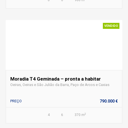
0
0
900 m
VENDIDO
Moradia T4 Geminada – pronta a habitar
Oeiras, Oeiras e São Julião da Barra, Paço de Arcos e Caxias
PREÇO
790.000 €
2
4
6
370 m