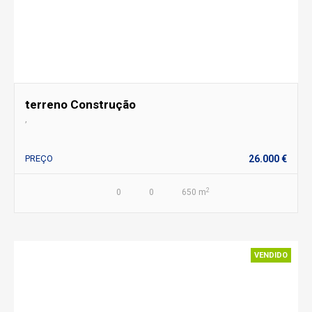
terreno Construção
,
PREÇO
26.000 €
2
0
0
650 m
VENDIDO