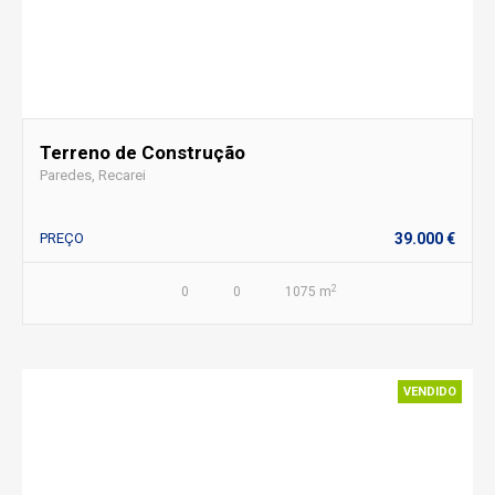
Terreno de Construção
Paredes, Recarei
PREÇO
39.000 €
2
0
0
1075 m
VENDIDO