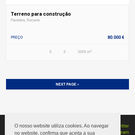
Terreno para construção
Paredes, Recarei
PREÇO
80.000 €
2
0
0
3000 m
NEXT PAGE »
255 780 400
O nosso website utiliza cookies. Ao navegar
correio@granimo.pt
no website, confirma que aceita a sua