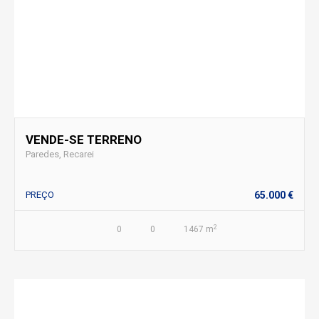
VENDE-SE TERRENO
Paredes, Recarei
PREÇO
65.000 €
2
0
0
1467 m