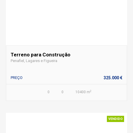
Terreno para Construção
Penafiel, Lagares e Figueira
PREÇO
325.000 €
2
0
0
10400 m
VENDIDO